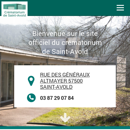
Toggl
navig
Bienvenue sur le site
officiel du crématorium
de Saint-Avold
RUE DES GÉNÉRAUX
ALTMAYER 57500
SAINT-AVOLD
03 87 29 07 84